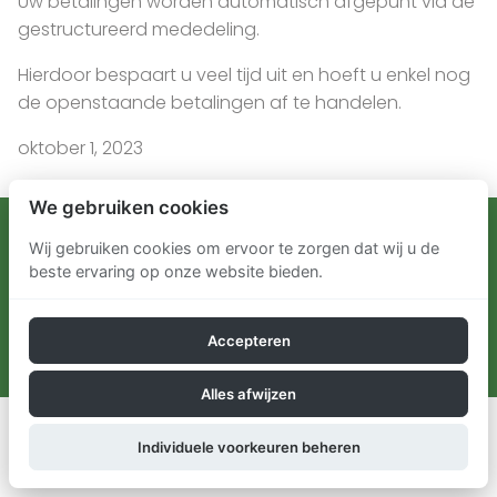
Uw betalingen worden automatisch afgepunt via de
gestructureerd mededeling.
Hierdoor bespaart u veel tijd uit en hoeft u enkel nog
de openstaande betalingen af te handelen.
oktober 1, 2023
We gebruiken cookies
Verdesoft - Holestraat 120 - 9552 Borsbeke - België -
Wij gebruiken cookies om ervoor te zorgen dat wij u de
beste ervaring op onze website bieden.
+32 499 48 16 20 - info@verdesoft.be
Software support: support@verdesoft.be – + 32 (0)
Accepteren
53 78 37 62
Alles afwijzen
Individuele voorkeuren beheren